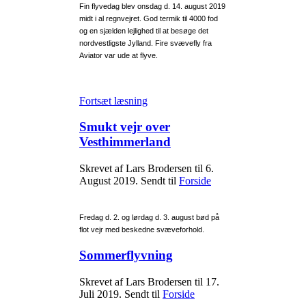
Fin flyvedag blev onsdag d. 14. august 2019
midt i al regnvejret. God termik til 4000 fod
og en sjælden lejlighed til at besøge det
nordvestligste Jylland. Fire svævefly fra
Aviator var ude at flyve.
Fortsæt læsning
Smukt vejr over
Vesthimmerland
Skrevet af Lars Brodersen til
6.
August 2019
. Sendt til
Forside
Fredag d. 2. og lørdag d. 3. august bød på
flot vejr med beskedne svæveforhold.
Sommerflyvning
Skrevet af Lars Brodersen til
17.
Juli 2019
. Sendt til
Forside