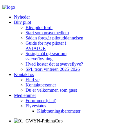
Nyheder
Bliv pilot
Bliv pilot fordi
Start som prøvemedlem
Sådan foregår pilotuddannelsen
Guide for nye piloter i
AVIATOR
Spørgsmål og svar om
svæveflyvning
Hvad koster det at svæveflyve?
SPL teori vinteren 2025-2026
Kontakt os
Find vej
Kontaktpersoner
Du er velkommen som gæst
Medlemmer
Forummer (chat)
Flyvestatus
Klubtræningsbarometer