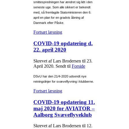
smittespredningen har ændret sig lidt i den
seneste uge. Som alle sikkert er bekendt
med, så fremlagde Statsministeren den 6.
april en plan for en gradvis åbning af
Danmark efter Påske.
Fortsæt læsning
COVID-19 opdatering d.
22. april 2020
Skrevet af Lars Brodersen til
23.
April 2020
. Sendt til
Forside
DSvU har den 21/4-2020 udsendt nye
retningslinjer for svæveflyvning i klubberne.
Fortsæt læsning
COVID-19 opdatering 11.
maj 2020 for AVIATOR –
Aalborg Svæveflyveklub
Skrevet af Lars Brodersen til
12.