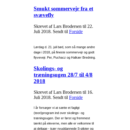
Smukt sommervejr fra et
svævefly
Skrevet af Lars Brodersen til
22.
Juli 2018
. Sendt til
Forside
Lørdag d. 21. juli bød, som så mange andre
dage i 2018, på fineste sommervejr og godt
flyvevejr. Per, Puchacz og Halkær Bredning.
Skolings- og
træningsugen 28/7 til 4/8
2018
Skrevet af Lars Brodersen til
16.
Juli 2018
. Sendt til
Forside
I år forsøger vi at sætte et fagligt
(teori)program ind over skolings- og
træningsugen. Der er først og fremmest
tænkt på eleverne, men alle er velkomne til
at deltage - især nyuddannede S-piloter og