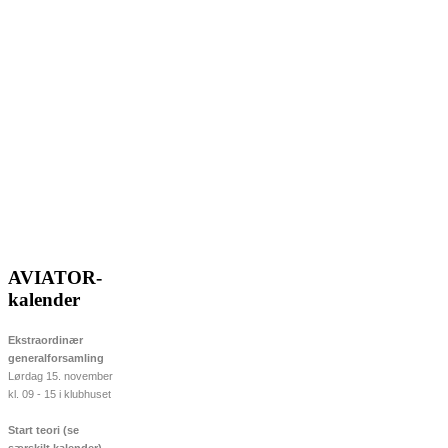
AVIATOR-
kalender
Ekstraordinær
generalforsamling
Lørdag 15. november
kl. 09 - 15 i klubhuset
Start teori (se
særskilt kalender)