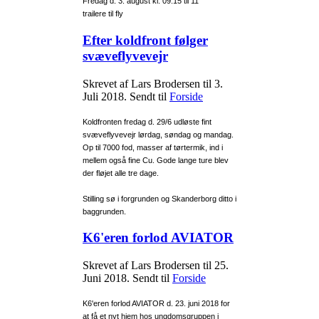
Fredag d. 3. august kl. 09:15 til 11
trailere til fly
Efter koldfront følger
svæveflyvevejr
Skrevet af Lars Brodersen til
3.
Juli 2018
. Sendt til
Forside
Koldfronten fredag d. 29/6 udløste fint
svæveflyvevejr lørdag, søndag og mandag.
Op til 7000 fod, masser af tørtermik, ind i
mellem også fine Cu. Gode lange ture blev
der fløjet alle tre dage.
Stilling sø i forgrunden og Skanderborg ditto i
baggrunden.
K6'eren forlod AVIATOR
Skrevet af Lars Brodersen til
25.
Juni 2018
. Sendt til
Forside
K6'eren forlod AVIATOR d. 23. juni 2018 for
at få et nyt hjem hos ungdomsgruppen i