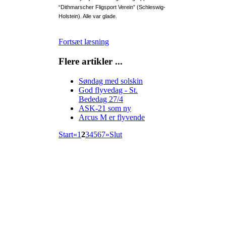
“Dithmarscher Fligsport Verein” (Schleswig-
Holstein). Alle var glade.
Fortsæt læsning
Flere artikler ...
Søndag med solskin
God flyvedag - St.
Bededag 27/4
ASK-21 som ny
Arcus M er flyvende
Start
«
1
2
3
4
5
6
7
»
Slut