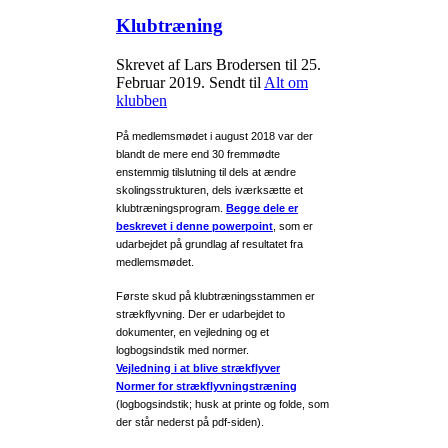
Klubtræning
Skrevet af Lars Brodersen til
25.
Februar 2019
. Sendt til
Alt om
klubben
På medlemsmødet i august 2018 var der
blandt de mere end 30 fremmødte
enstemmig tilslutning til dels at ændre
skolingsstrukturen, dels iværksætte et
klubtræningsprogram.
Begge dele er
beskrevet i denne powerpoint
, som er
udarbejdet på grundlag af resultatet fra
medlemsmødet.
Første skud på klubtræningsstammen er
strækflyvning. Der er udarbejdet to
dokumenter, en vejledning og et
logbogsindstik med normer.
Vejledning i at blive strækflyver
Normer for strækflyvningstræning
(logbogsindstik; husk at printe og folde, som
der står nederst på pdf-siden).