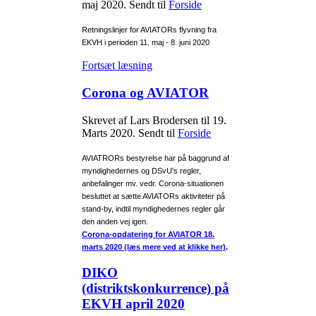
maj 2020
. Sendt til
Forside
Retningslinjer for AVIATORs flyvning fra
EKVH i perioden 11. maj - 8. juni 2020
Fortsæt læsning
Corona og AVIATOR
Skrevet af Lars Brodersen til
19.
Marts 2020
. Sendt til
Forside
AVIATRORs bestyrelse har på baggrund af
myndighedernes og DSvU's regler,
anbefalinger mv. vedr. Corona-situationen
besluttet at sætte AVIATORs aktiviteter på
stand-by, indtil myndighedernes regler går
den anden vej igen.
Corona-opdatering for AVIATOR 18.
marts 2020 (læs mere ved at klikke her)
.
DIKO
(distriktskonkurrence) på
EKVH april 2020