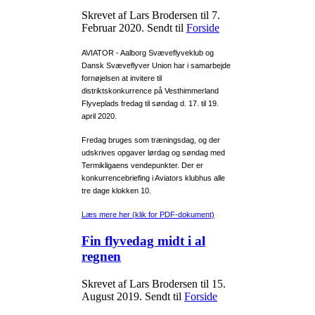
Skrevet af Lars Brodersen til
7.
Februar 2020
. Sendt til
Forside
AVIATOR - Aalborg Svæveflyveklub og
Dansk Svæveflyver Union har i samarbejde
fornøjelsen at invitere til
distriktskonkurrence på Vesthimmerland
Flyveplads fredag til søndag d. 17. til 19.
april 2020.
Fredag bruges som træningsdag, og der
udskrives opgaver lørdag og søndag med
Termikligaens vendepunkter. Der er
konkurrencebriefing i Aviators klubhus alle
tre dage klokken 10.
Læs mere her (klik for PDF-dokument)
Fin flyvedag midt i al
regnen
Skrevet af Lars Brodersen til
15.
August 2019
. Sendt til
Forside