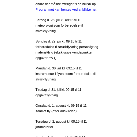
andre der måske trænger til en brush-up.
Programmet kan hentes ved at klikke her
.
Lørdag d. 28. juli kl. 09:15 til 11
meteorologi som forberedelse til
strækflyvning
Søndag d. 29. juli kl. 09:15 til 11
forberedelse til strækflyvning personligt og
materiel/ting (eksklusive vendepunkter,
opgaver mv.),
Mandag d. 30. juli kl. 09:15 til 11
instrumenter i flyene som forberedelse til
strækflyvning
Tirsdag d. 31. juli kl. 09:15 til 11
opgaveflyvning
Onsdag d. 1. august kl. 09:15 til 11
saml et fly (efter adskillelse)
Torsdag d. 2. august kl. 09:15 til 11
jordmateriel