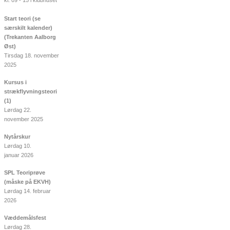
kl. 09 - 15 i klubhuset
Start teori (se
særskilt kalender)
(Trekanten Aalborg
Øst)
Tirsdag 18. november
2025
Kursus i
strækflyvningsteori
(1)
Lørdag 22.
november 2025
Nytårskur
Lørdag 10.
januar 2026
SPL Teoriprøve
(måske på EKVH)
Lørdag 14. februar
2026
Væddemålsfest
Lørdag 28.