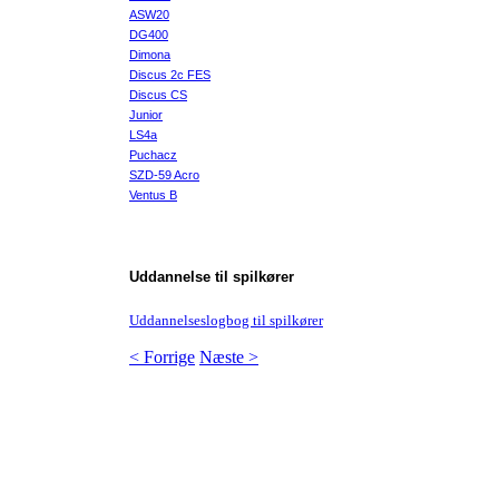
ASW20
DG400
Dimona
Discus 2c FES
Discus CS
Junior
LS4a
Puchacz
SZD-59 Acro
Ventus B
Uddannelse til spilkører
Uddannelseslogbog til spilkører
< Forrige
Næste >