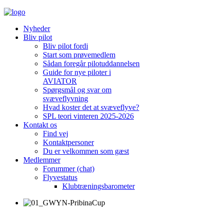
Nyheder
Bliv pilot
Bliv pilot fordi
Start som prøvemedlem
Sådan foregår pilotuddannelsen
Guide for nye piloter i
AVIATOR
Spørgsmål og svar om
svæveflyvning
Hvad koster det at svæveflyve?
SPL teori vinteren 2025-2026
Kontakt os
Find vej
Kontaktpersoner
Du er velkommen som gæst
Medlemmer
Forummer (chat)
Flyvestatus
Klubtræningsbarometer