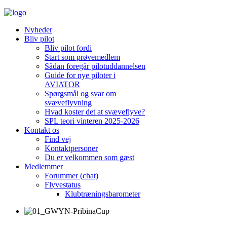
Nyheder
Bliv pilot
Bliv pilot fordi
Start som prøvemedlem
Sådan foregår pilotuddannelsen
Guide for nye piloter i
AVIATOR
Spørgsmål og svar om
svæveflyvning
Hvad koster det at svæveflyve?
SPL teori vinteren 2025-2026
Kontakt os
Find vej
Kontaktpersoner
Du er velkommen som gæst
Medlemmer
Forummer (chat)
Flyvestatus
Klubtræningsbarometer