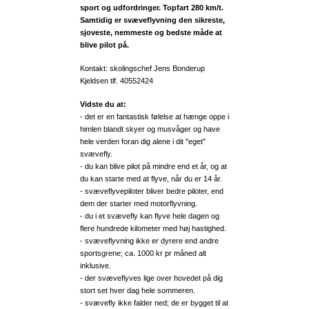
sport og udfordringer. Topfart 280 km/t.
Samtidig er svæveflyvning den sikreste,
sjoveste, nemmeste og bedste måde at
blive pilot på.
Kontakt: skolingschef Jens Bonderup
Kjeldsen tlf. 40552424
Vidste du at:
- det er en fantastisk følelse at hænge oppe i
himlen blandt skyer og musvåger og have
hele verden foran dig alene i dit "eget"
svævefly.
- du kan blive pilot på mindre end et år, og at
du kan starte med at flyve, når du er 14 år.
- svæveflyvepiloter bliver bedre piloter, end
dem der starter med motorflyvning.
- du i et svævefly kan flyve hele dagen og
flere hundrede kilometer med høj hastighed.
- svæveflyvning ikke er dyrere end andre
sportsgrene; ca. 1000 kr pr måned alt
inklusive.
- der svæveflyves lige over hovedet på dig
stort set hver dag hele sommeren.
- svævefly ikke falder ned; de er bygget til at