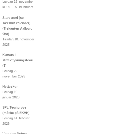
Lørdag 15. november
kl. 09 - 15 i klubhuset
Start teori (se
særskilt kalender)
(Trekanten Aalborg
Øst)
Tirsdag 18. november
2025
Kursus i
strækflyvningsteori
(1)
Lørdag 22.
november 2025
Nytårskur
Lørdag 10.
januar 2026
SPL Teoriprøve
(måske på EKVH)
Lørdag 14. februar
2026
Væddemålsfest