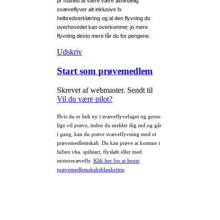
pr måned at være være almindelig
svæveflyver alt inklusive fx
helbredserklæring og al den flyvning du
overhovedet kan overkomme; jo mere
flyvning desto mere får du for pengene.
Udskriv
Start som prøvemedlem
Skrevet af webmaster. Sendt til
Vil du være pilot?
Hvis du er helt ny i svæveflyvefaget og gerne
lige vil prøve, inden du melder dig ind og går
i gang, kan du prøve svæveflyvning med et
prøvemedlemskab. Du kan prøve at komme i
luften vha. spilstart, flyslæb eller med
motorsvævefly.
Klik her for at hente
prøvemedlemskabsblanketten
.