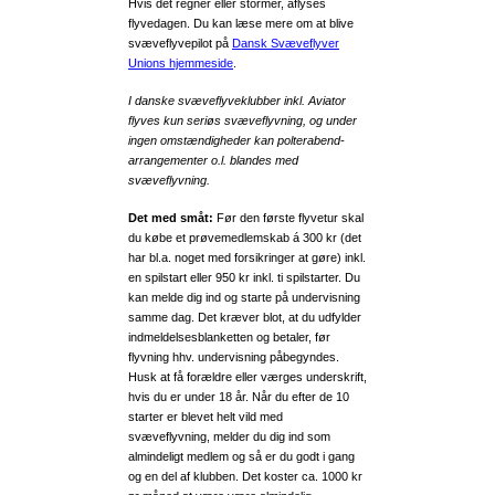
Hvis det regner eller stormer, aflyses
flyvedagen. Du kan læse mere om at blive
svæveflyvepilot på
Dansk Svæveflyver
Unions hjemmeside
.
I danske svæveflyveklubber inkl. Aviator
flyves kun seriøs svæveflyvning, og under
ingen omstændigheder kan polterabend-
arrangementer o.l. blandes med
svæveflyvning.
Det med småt:
Før den første flyvetur skal
du købe et prøvemedlemskab á 300 kr (det
har bl.a. noget med forsikringer at gøre) inkl.
en spilstart eller 950 kr inkl. ti spilstarter. Du
kan melde dig ind og starte på undervisning
samme dag. Det kræver blot, at du udfylder
indmeldelsesblanketten og betaler, før
flyvning hhv. undervisning påbegyndes.
Husk at få forældre eller værges underskrift,
hvis du er under 18 år. Når du efter de 10
starter er blevet helt vild med
svæveflyvning, melder du dig ind som
almindeligt medlem og så er du godt i gang
og en del af klubben. Det koster ca. 1000 kr