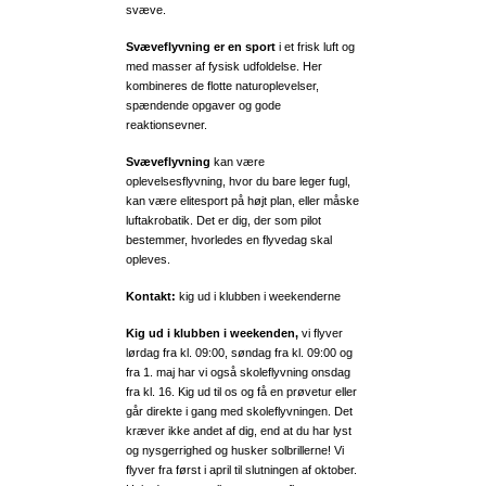
svæve.
Svæveflyvning er en sport
i et frisk luft og
med masser af fysisk udfoldelse. Her
kombineres de flotte naturoplevelser,
spændende opgaver og gode
reaktionsevner.
Svæveflyvning
kan være
oplevelsesflyvning, hvor du bare leger fugl,
kan være elitesport på højt plan, eller måske
luftakrobatik. Det er dig, der som pilot
bestemmer, hvorledes en flyvedag skal
opleves.
Kontakt:
kig ud i klubben i weekenderne
Kig ud i klubben i weekenden,
vi flyver
lørdag fra kl. 09:00, søndag fra kl. 09:00 og
fra 1. maj har vi også skoleflyvning onsdag
fra kl. 16. Kig ud til os og få en prøvetur eller
går direkte i gang med skoleflyvningen. Det
kræver ikke andet af dig, end at du har lyst
og nysgerrighed og husker solbrillerne! Vi
flyver fra først i april til slutningen af oktober.