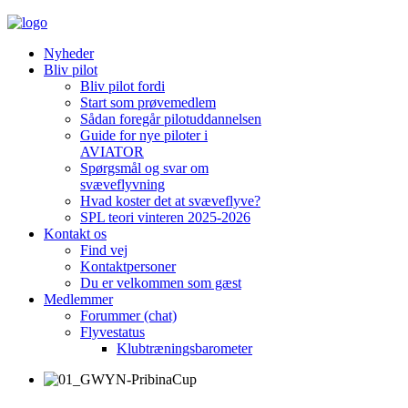
Nyheder
Bliv pilot
Bliv pilot fordi
Start som prøvemedlem
Sådan foregår pilotuddannelsen
Guide for nye piloter i
AVIATOR
Spørgsmål og svar om
svæveflyvning
Hvad koster det at svæveflyve?
SPL teori vinteren 2025-2026
Kontakt os
Find vej
Kontaktpersoner
Du er velkommen som gæst
Medlemmer
Forummer (chat)
Flyvestatus
Klubtræningsbarometer