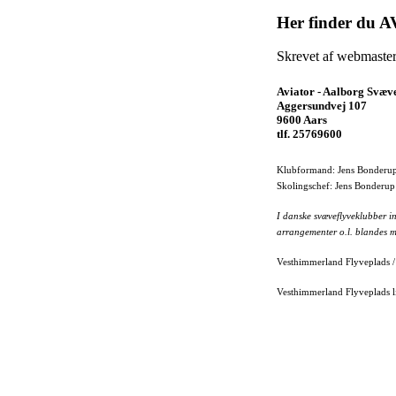
Her finder du
Skrevet af webmaster.
Aviator - Aalborg Svæv
Aggersundvej 107
9600 Aars
tlf. 25769600
Klubformand:
Jens Bonderup
Skolingschef: Jens Bonderup
I danske svæveflyveklubber i
arrangementer o.l. blandes m
Vesthimmerland Flyveplads 
Vesthimmerland Flyveplads li