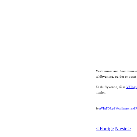
Vesthimmerland Kommune ejer 
toldbygning, og der er opsat 
Er du flyvende, så se
VFR-gu
himlen.
Se
AVIATOR på Vesthimmerland 
< Forrige
Næste >