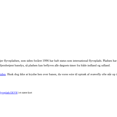
flyvepladsen, som siden foråret 1996 har haft status som international flyveplads. Pladsen har
fjernbetjent banelys, så pladsen kan beflyves alle døgnets timer fra både indland og udland.
iden
. Husk dog ikke at krydse hen over banen, da vores wire til optræk af svævefly ofte står op i
Flyveplads EKVH
i et større kort