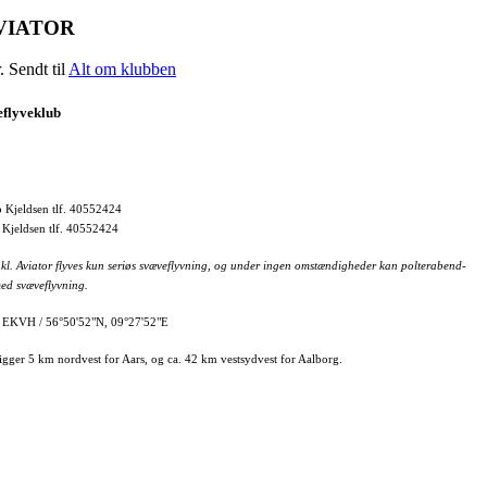
 AVIATOR
 Sendt til
Alt om klubben
eflyveklub
 Kjeldsen tlf. 40552424
 Kjeldsen tlf. 40552424
nkl. Aviator flyves kun seriøs svæveflyvning, og under ingen omstændigheder kan polterabend-
ed svæveflyvning.
/ EKVH / 56°50'52"N, 09°27'52"E
gger 5 km nordvest for Aars, og ca. 42 km vestsydvest for Aalborg.