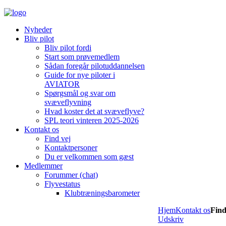
Nyheder
Bliv pilot
Bliv pilot fordi
Start som prøvemedlem
Sådan foregår pilotuddannelsen
Guide for nye piloter i
AVIATOR
Spørgsmål og svar om
svæveflyvning
Hvad koster det at svæveflyve?
SPL teori vinteren 2025-2026
Kontakt os
Find vej
Kontaktpersoner
Du er velkommen som gæst
Medlemmer
Forummer (chat)
Flyvestatus
Klubtræningsbarometer
Hjem
Kontakt os
Find
Udskriv