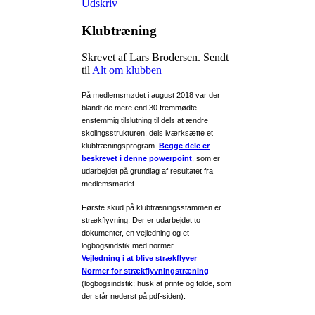
Udskriv
Klubtræning
Skrevet af Lars Brodersen. Sendt
til
Alt om klubben
På medlemsmødet i august 2018 var der
blandt de mere end 30 fremmødte
enstemmig tilslutning til dels at ændre
skolingsstrukturen, dels iværksætte et
klubtræningsprogram.
Begge dele er
beskrevet i denne powerpoint
, som er
udarbejdet på grundlag af resultatet fra
medlemsmødet.
Første skud på klubtræningsstammen er
strækflyvning. Der er udarbejdet to
dokumenter, en vejledning og et
logbogsindstik med normer.
Vejledning i at blive strækflyver
Normer for strækflyvningstræning
(logbogsindstik; husk at printe og folde, som
der står nederst på pdf-siden).