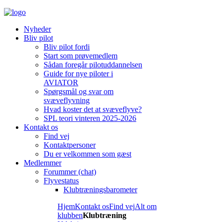
Nyheder
Bliv pilot
Bliv pilot fordi
Start som prøvemedlem
Sådan foregår pilotuddannelsen
Guide for nye piloter i
AVIATOR
Spørgsmål og svar om
svæveflyvning
Hvad koster det at svæveflyve?
SPL teori vinteren 2025-2026
Kontakt os
Find vej
Kontaktpersoner
Du er velkommen som gæst
Medlemmer
Forummer (chat)
Flyvestatus
Klubtræningsbarometer
Hjem
Kontakt os
Find vej
Alt om
klubben
Klubtræning