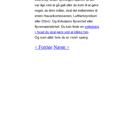
var lige ved at gå galt eller du kom til at gøre
noget, du ikke måtte, skal det indberettes til
enten Havarikomissionen, Luftfartstyrelsen
eller DSvU. Og til Aviators flyvechef eller
flyvematerielchef.
Du kan finde en
vejledning
i, hvad du skal gøre ved at klikke her
.
Og som altid: hvis du er i tvivl: spørg.
< Forrige
Næste >