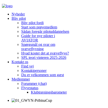
Nyheder
Bliv pilot
Bliv pilot fordi
Start som prøvemedlem
Sådan foregår pilotuddannelsen
Guide for nye piloter i
AVIATOR
Spørgsmål og svar om
svæveflyvning
Hvad koster det at svæveflyve?
SPL teori vinteren 2025-2026
Kontakt os
Find vej
Kontaktpersoner
Du er velkommen som gæst
Medlemmer
Forummer (chat)
Flyvestatus
Klubtræningsbarometer