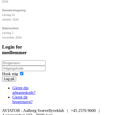
2026
Standerstrygning
Lørdag 31.
oktober 2026
Siderorsfest
Lørdag 7.
november 2026
Login for
medlemmer
Husk mig
Log på
Glemt din
adgangskode?
Glemt dit
brugernavn?
AVIATOR - Aalborg Svæveflyveklub | +45 2576 9600 |