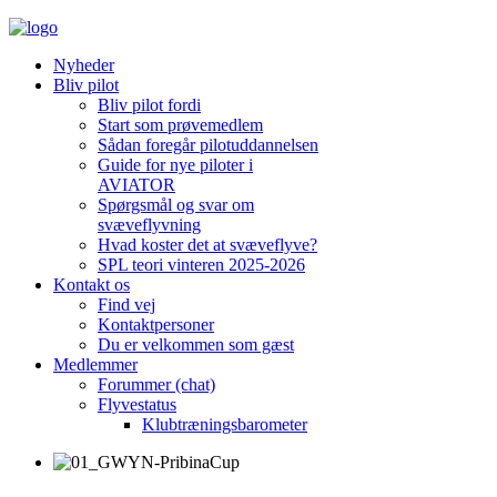
Nyheder
Bliv pilot
Bliv pilot fordi
Start som prøvemedlem
Sådan foregår pilotuddannelsen
Guide for nye piloter i
AVIATOR
Spørgsmål og svar om
svæveflyvning
Hvad koster det at svæveflyve?
SPL teori vinteren 2025-2026
Kontakt os
Find vej
Kontaktpersoner
Du er velkommen som gæst
Medlemmer
Forummer (chat)
Flyvestatus
Klubtræningsbarometer