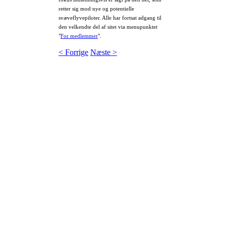
retter sig mod nye og potentielle
svæveflyvepiloter. Alle har fortsat adgang til
den velkendte del af sitet via menupunktet
"
For medlemmer
".
< Forrige
Næste >