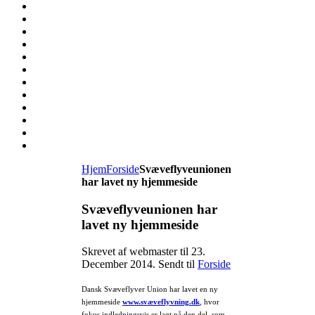
Hjem
Forside
Svæveflyveunionen
har lavet ny hjemmeside
Svæveflyveunionen har
lavet ny hjemmeside
Skrevet af webmaster til
23.
December 2014
. Sendt til
Forside
Dansk Svæveflyver Union har lavet en ny
hjemmeside
www.svæveflyvning.dk
, hvor
fokus indledningsvis er lagt på den del, som