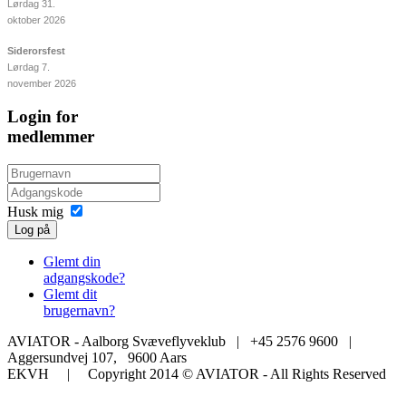
Lørdag 31.
oktober 2026
Siderorsfest
Lørdag 7.
november 2026
Login for
medlemmer
Husk mig
Log på
Glemt din
adgangskode?
Glemt dit
brugernavn?
AVIATOR - Aalborg Svæveflyveklub | +45 2576 9600 |
Aggersundvej 107, 9600 Aars
EKVH | Copyright 2014 © AVIATOR - All Rights Reserved