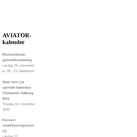
AVIATOR-
kalender
Ekstraordinær
generalforsamling
Lørdag 15. november
kl. 09 - 15 i klubhuset
Start teori (se
særskilt kalender)
(Trekanten Aalborg
Øst)
Tirsdag 18. november
2025
Kursus i
strækflyvningsteori
(1)
Lørdag 22.