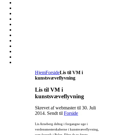
Hjem
Forside
Lis til VM i
kunstsvæveflyvning
Lis til VM i
kunstsvæveflyvning
Skrevet af webmaster til
30. Juli
2014
. Sendt til
Forside
Lis Arneberg deltog i forgangne uge i
verdensmesterskaberne i kunstsvæveflyvning,
som foregik i Polen. Efter de to første