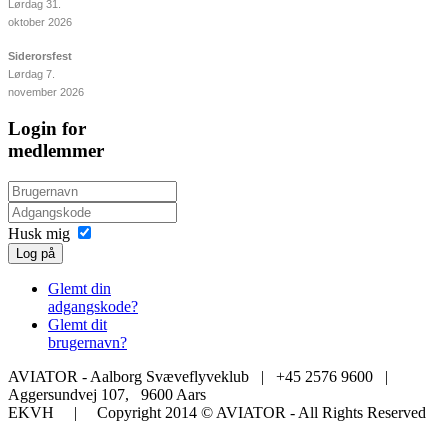
Lørdag 31.
oktober 2026
Siderorsfest
Lørdag 7.
november 2026
Login for
medlemmer
Husk mig
Log på
Glemt din
adgangskode?
Glemt dit
brugernavn?
AVIATOR - Aalborg Svæveflyveklub | +45 2576 9600 |
Aggersundvej 107, 9600 Aars
EKVH | Copyright 2014 © AVIATOR - All Rights Reserved