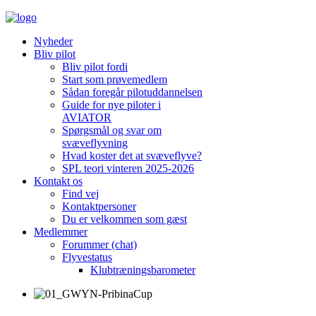
Nyheder
Bliv pilot
Bliv pilot fordi
Start som prøvemedlem
Sådan foregår pilotuddannelsen
Guide for nye piloter i
AVIATOR
Spørgsmål og svar om
svæveflyvning
Hvad koster det at svæveflyve?
SPL teori vinteren 2025-2026
Kontakt os
Find vej
Kontaktpersoner
Du er velkommen som gæst
Medlemmer
Forummer (chat)
Flyvestatus
Klubtræningsbarometer