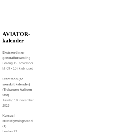
AVIATOR-
kalender
Ekstraordinær
generalforsamling
Lørdag 15. november
kl. 09 - 15 i klubhuset
Start teori (se
særskilt kalender)
(Trekanten Aalborg
Øst)
Tirsdag 18. november
2025
Kursus i
strækflyvningsteori
(1)
Lørdag 22.