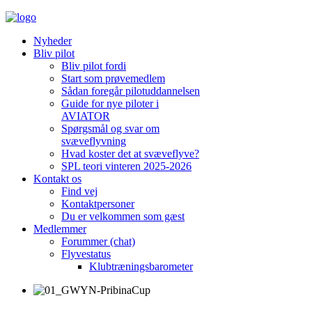
Nyheder
Bliv pilot
Bliv pilot fordi
Start som prøvemedlem
Sådan foregår pilotuddannelsen
Guide for nye piloter i
AVIATOR
Spørgsmål og svar om
svæveflyvning
Hvad koster det at svæveflyve?
SPL teori vinteren 2025-2026
Kontakt os
Find vej
Kontaktpersoner
Du er velkommen som gæst
Medlemmer
Forummer (chat)
Flyvestatus
Klubtræningsbarometer