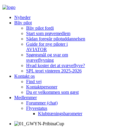
Nyheder
Bliv pilot
Bliv pilot fordi
Start som prøvemedlem
Sådan foregår pilotuddannelsen
Guide for nye piloter i
AVIATOR
Spørgsmål og svar om
svæveflyvning
Hvad koster det at svæveflyve?
SPL teori vinteren 2025-2026
Kontakt os
Find vej
Kontaktpersoner
Du er velkommen som gæst
Medlemmer
Forummer (chat)
Flyvestatus
Klubtræningsbarometer