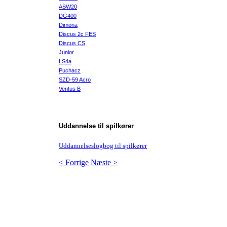
ASW20
DG400
Dimona
Discus 2c FES
Discus CS
Junior
LS4a
Puchacz
SZD-59 Acro
Ventus B
Uddannelse til spilkører
Uddannelseslogbog til spilkører
< Forrige
Næste >