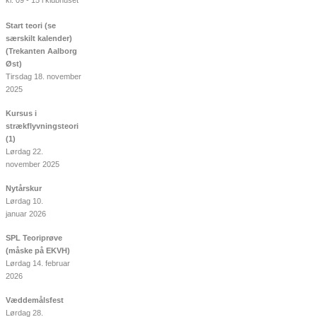
kl. 09 - 15 i klubhuset
Start teori (se
særskilt kalender)
(Trekanten Aalborg
Øst)
Tirsdag 18. november
2025
Kursus i
strækflyvningsteori
(1)
Lørdag 22.
november 2025
Nytårskur
Lørdag 10.
januar 2026
SPL Teoriprøve
(måske på EKVH)
Lørdag 14. februar
2026
Væddemålsfest
Lørdag 28.