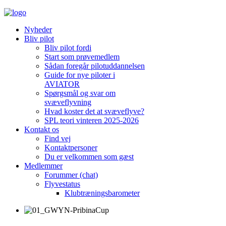
Nyheder
Bliv pilot
Bliv pilot fordi
Start som prøvemedlem
Sådan foregår pilotuddannelsen
Guide for nye piloter i
AVIATOR
Spørgsmål og svar om
svæveflyvning
Hvad koster det at svæveflyve?
SPL teori vinteren 2025-2026
Kontakt os
Find vej
Kontaktpersoner
Du er velkommen som gæst
Medlemmer
Forummer (chat)
Flyvestatus
Klubtræningsbarometer