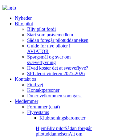
Nyheder
Bliv pilot
Bliv pilot fordi
Start som prøvemedlem
Sådan foregår pilotuddannelsen
Guide for nye piloter i
AVIATOR
Spørgsmål og svar om
svæveflyvning
Hvad koster det at svæveflyve?
SPL teori vinteren 2025-2026
Kontakt os
Find vej
Kontaktpersoner
Du er velkommen som gæst
Medlemmer
Forummer (chat)
Flyvestatus
Klubtræningsbarometer
Hjem
Bliv pilot
Sådan foregår
pilotuddannelsen
Alt om