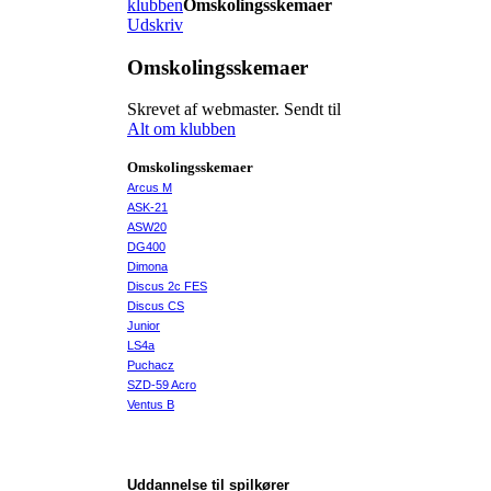
klubben
Omskolingsskemaer
Udskriv
Omskolingsskemaer
Skrevet af webmaster. Sendt til
Alt om klubben
Omskolingsskemaer
Arcus M
ASK-21
ASW20
DG400
Dimona
Discus 2c FES
Discus CS
Junior
LS4a
Puchacz
SZD-59 Acro
Ventus B
Uddannelse til spilkører