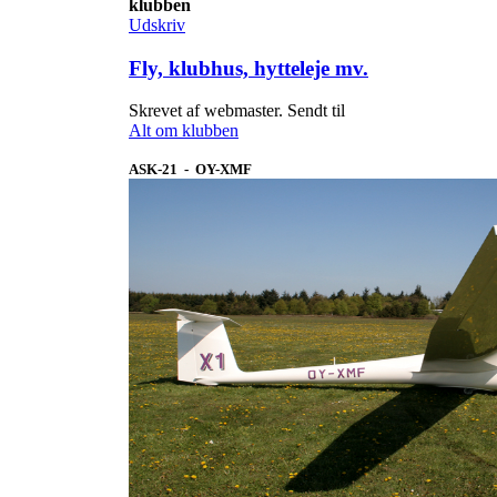
klubben
Udskriv
Fly, klubhus, hytteleje mv.
Skrevet af webmaster. Sendt til
Alt om klubben
ASK-21 - OY-XMF