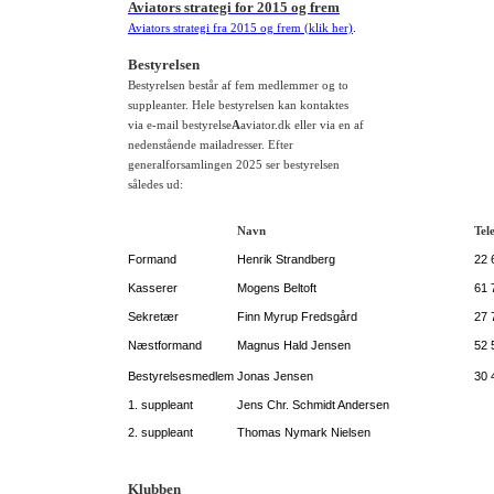
Aviators strategi for 2015 og frem
Aviators strategi fra 2015 og frem (klik her)
.
Bestyrelsen
Bestyrelsen består af fem medlemmer og to
suppleanter. Hele bestyrelsen kan kontaktes
via e-mail bestyrelse
A
aviator.dk eller via en af
nedenstående mailadresser. Efter
generalforsamlingen 2025 ser bestyrelsen
således ud:
Navn
Tel
Formand
Henrik Strandberg
22 
Kasserer
Mogens Beltoft
61 
Sekretær
Finn Myrup Fredsgård
27 
Næstformand
Magnus Hald Jensen
52 
Bestyrelsesmedlem
Jonas Jensen
30 
1. suppleant
Jens Chr. Schmidt Andersen
2. suppleant
Thomas Nymark Nielsen
Klubben