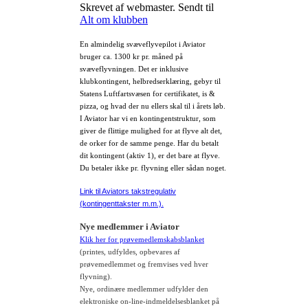
Skrevet af webmaster. Sendt til
Alt om klubben
En almindelig svæveflyvepilot i Aviator
bruger ca. 1300 kr pr. måned på
svæveflyvningen. Det er inklusive
klubkontingent, helbredserklæring, gebyr til
Statens Luftfartsvæsen for certifikatet, is &
pizza, og hvad der nu ellers skal til i årets løb.
I Aviator har vi en kontingentstruktur, som
giver de flittige mulighed for at flyve alt det,
de orker for de samme penge. Har du betalt
dit kontingent (aktiv 1), er det bare at flyve.
Du betaler ikke pr. flyvning eller sådan noget.
Link til Aviators takstregulativ
(kontingenttakster m.m.).
Nye medlemmer i Aviator
Klik her for prøvemedlemskabsblanket
(printes, udfyldes, opbevares af
prøvemedlemmet og fremvises ved hver
flyvning).
Nye, ordinære medlemmer udfylder den
elektroniske
on-line-indmeldelsesblanket på