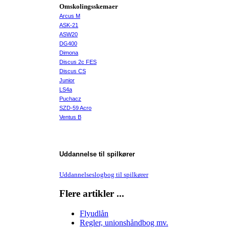
Omskolingsskemaer
Arcus M
ASK-21
ASW20
DG400
Dimona
Discus 2c FES
Discus CS
Junior
LS4a
Puchacz
SZD-59 Acro
Ventus B
Uddannelse til spilkører
Uddannelseslogbog til spilkører
Flere artikler ...
Flyudlån
Regler, unionshåndbog mv.