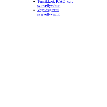
Termikkort, ICAO-kort,
svæveflyvekort
Vejrudsigter til
svæveflyvning