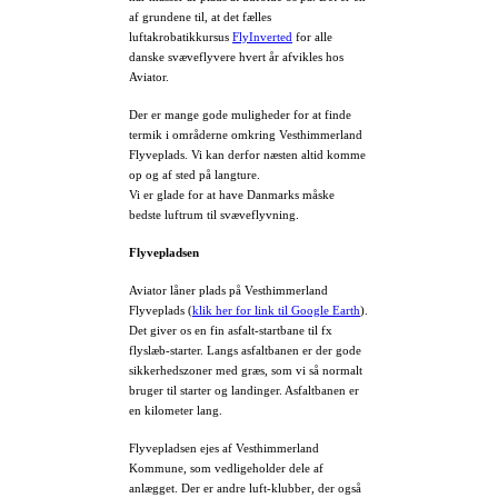
af grundene til, at det fælles
luftakrobatikkursus
FlyInverted
for alle
danske svæveflyvere hvert år afvikles hos
Aviator.
Der er mange gode muligheder for at finde
termik i områderne omkring Vesthimmerland
Flyveplads. Vi kan derfor næsten altid komme
op og af sted på langture.
Vi er glade for at have Danmarks måske
bedste luftrum til svæveflyvning.
Flyvepladsen
Aviator låner plads på Vesthimmerland
Flyveplads (
klik her for link til Google Earth
).
Det giver os en fin asfalt-startbane til fx
flyslæb-starter. Langs asfaltbanen er der gode
sikkerhedszoner med græs, som vi så normalt
bruger til starter og landinger. Asfaltbanen er
en kilometer lang.
Flyvepladsen ejes af Vesthimmerland
Kommune, som vedligeholder dele af
anlægget. Der er andre luft-klubber, der også