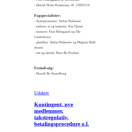
- Henrik Holm Kristensen, tlf. 23695110
Fagspecialister:
- flyinstrumenter: Stefan Pielmeier
- radioer, el og batterier: Kaj Olesen
- motorer: Finn Hebsgaard og Ole
Lindschouw
- glasfiber: Stefan Pielmeier og Magnus Hald
Jensen
- træ og lærred: Hans Bo Poulsen
Festudvalg:
- Henrik Bo Strandberg
Udskriv
Kontingent, nye
medlemmer,
takstregulativ,
betalingsprocedure o.l.