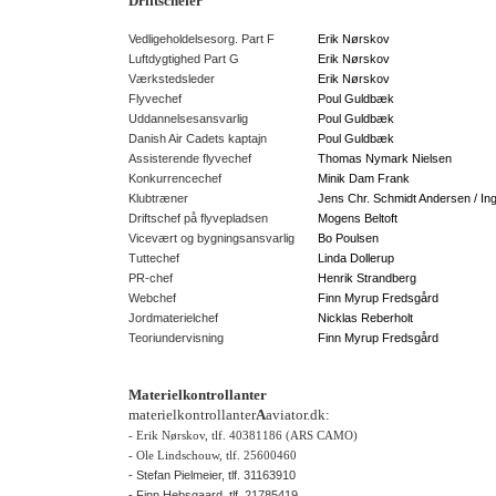
Driftschefer
Vedligeholdelsesorg. Part F
Erik Nørskov
Luftdygtighed Part G
Erik Nørskov
Værkstedsleder
Erik Nørskov
Flyvechef
Poul Guldbæk
Uddannelsesansvarlig
Poul Guldbæk
Danish Air Cadets kaptajn
Poul Guldbæk
Assisterende flyvechef
Thomas Nymark Nielsen
Konkurrencechef
Minik Dam Frank
Klubtræner
Jens Chr. Schmidt Andersen / I
Driftschef på flyvepladsen
Mogens Beltoft
Vicevært og bygningsansvarlig
Bo Poulsen
Tuttechef
Linda Dollerup
PR-chef
Henrik Strandberg
Webchef
Finn Myrup Fredsgård
Jordmaterielchef
Nicklas Reberholt
Teoriundervisning
Finn Myrup Fredsgård
Materielkontrollanter
materielkontrollanter
A
aviator.dk:
- Erik Nørskov, tlf. 40381186 (ARS CAMO)
- Ole Lindschouw, tlf. 25600460
- Stefan Pielmeier, tlf. 31163910
- Finn Hebsgaard, tlf. 21785419