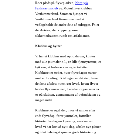
låner plads på flyvepladsen;
Nordjysk
Faldskærmsklub
og Motorflyverklubben
Vesthimmerland. Sammen hjælper vi
Vesthimmerland Kommune med at
vedligeholde de andre dele af anlægget. Fx er
det Aviator, der klipper græsset i
sikkerhedszonen rundt om asfaltbanen.
Klubhus og hytter
Vi har et klubhus med opholdsrum, kontor
med alle journaler o.l., en lille fjernsynsstue, et
køkken, et badeværelse og to toiletter.
Klubhuset er stedet, hvor flyvedagen starter
med en briefing. Briefingen er det sted, hvor
det hele aftales; hvem gør hvad, hvem flyver
hvilke flyvemaskiner, hvordan organiserer vi
os på pladsen, gennemgang af vejrudsigten og
meget andet.
Klubhuset er også der, hvor vi samles efter
endt flyvedag, fører journaler, fortæller
historier fra dagens flyvning, snakker om,
hvad vi har lært af nyt i dag, aftaler nye planer
og i det hele taget spreder gode historier og