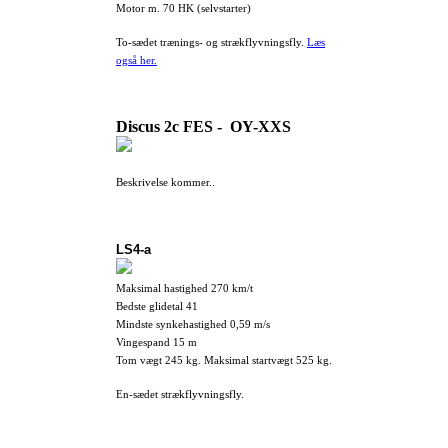
Motor m. 70 HK (selvstarter)
To-sædet trænings- og strækflyvningsfly.
Læs
også her.
Discus 2c FES - OY-XXS
Beskrivelse kommer..
LS4-a
Maksimal hastighed 270 km/t
Bedste glidetal 41
Mindste synkehastighed 0,59 m/s
Vingespand 15 m
Tom vægt 245 kg. Maksimal startvægt 525 kg.
En-sædet strækflyvningsfly.