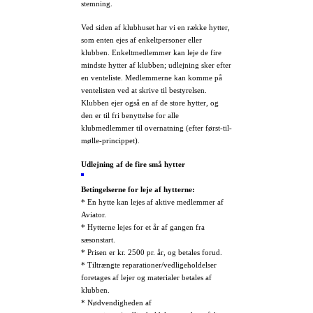
stemning.
Ved siden af klubhuset har vi en række hytter,
som enten ejes af enkeltpersoner eller
klubben. Enkeltmedlemmer kan leje de fire
mindste hytter af klubben; udlejning sker efter
en venteliste. Medlemmerne kan komme på
ventelisten ved at skrive til bestyrelsen.
Klubben ejer også en af de store hytter, og
den er til fri benyttelse for alle
klubmedlemmer til overnatning (efter først-til-
mølle-princippet).
Udlejning af de fire små hytter
Betingelserne for leje af hytterne:
* En hytte kan lejes af aktive medlemmer af
Aviator.
* Hytterne lejes for et år af gangen fra
sæsonstart.
* Prisen er kr. 2500 pr. år, og betales forud.
* Tiltrængte reparationer/vedligeholdelser
foretages af lejer og materialer betales af
klubben.
* Nødvendigheden af