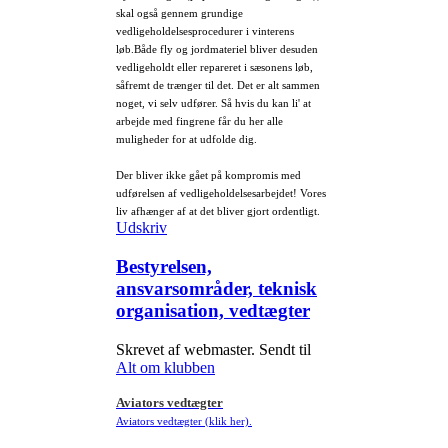
skal også gennem grundige
vedligeholdelsesprocedurer i vinterens
løb.Både fly og jordmateriel bliver desuden
vedligeholdt eller repareret i sæsonens løb,
såfremt de trænger til det. Det er alt sammen
noget, vi selv udfører. Så hvis du kan li' at
arbejde med fingrene får du her alle
muligheder for at udfolde dig.
Der bliver ikke gået på kompromis med
udførelsen af vedligeholdelsesarbejdet! Vores
liv afhænger af at det bliver gjort ordentligt.
Udskriv
Bestyrelsen,
ansvarsområder, teknisk
organisation, vedtægter
Skrevet af webmaster. Sendt til
Alt om klubben
Aviators vedtægter
Aviators vedtægter (klik her)
.