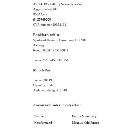
AVIATOR - Aalborg Svæveflyveklub
Aggersundvej 107
9600 Aars
tlf. 25769600
CVR-nummer 29052131
Bankforbindelse
SparNord Hasseris, Hasserisvej 113, 9000
Aalborg
Konto: 9286-1935728882
Tutten: 9286-4562395151
MobilePay
Tutten: 30049
Flyvning: 96479
Aktivitetsudvalg: 212340
Ansvarsområder i bestyrelsen
Formand
Henrik Strandberg
Næstformand
Magnus Hald Jensen