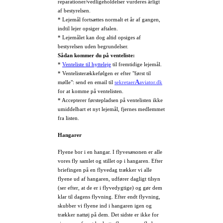
reparationer/vedligeholdelser vurderes årligt
af bestyrelsen.
* Lejemål fortsættes normalt et år af gangen,
indtil lejer opsiger aftalen.
* Lejemålet kan dog altid opsiges af
bestyrelsen uden begrundelser.
Sådan kommer du på venteliste:
*
Venteliste til hytteleje
til fremtidige lejemål.
* Ven
telisterækkefølgen er efter "først til
A
mølle": send en email til
sekretaer
aviator.dk
for at komme på ventelisten.
* Accepterer førstepladsen på ventelisten ikke
umiddelbart et nyt lejemål, fjernes medlemmet
fra listen.
Hangarer
Flyene bor i en hangar. I flyvesæsonen er alle
vores fly samlet og stillet op i hangaren. Efter
briefingen på en flyvedag trækker vi alle
flyene ud af hangaren, udfører dagligt tilsyn
(ser efter, at de er i flyvedygtige) og gør dem
klar til dagens flyvning. Efter endt flyvning,
skubber vi flyene ind i hangaren igen og
trækker nattøj på dem. Det sidste er ikke for