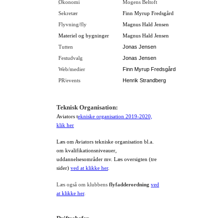
Økonomi
Mogens Beltoft
Sekretær
Finn Myrup Fredsgård
Flyvning/fly
Magnus Hald Jensen
Materiel og bygninger
Magnus Hald Jensen
Jonas Jensen
Tutten
Jonas Jensen
Festudvalg
Finn Myrup Fredsgård
Web/medier
Henrik Strandberg
PR/events
Teknisk Organisation:
Aviators t
ekniske organisation 2019-2020,
klik her
Læs om Aviators tekniske organisation bl.a.
om kvalifikationsniveauer,
uddannelsesområder mv. Læs oversigten (tre
sider)
ved at klikke her
.
Læs også om klubbens
flyfadderordning
ved
at klikke her
.