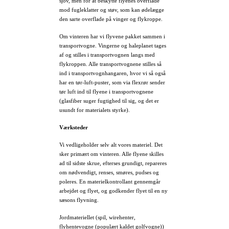
sjov, men for at beskytte flyenes overflade
mod fugleklatter og støv, som kan ødelægge
den sarte overflade på vinger og flykroppe.
Om vinteren har vi flyvene pakket sammen i
transportvogne. Vingerne og haleplanet tages
af og stilles i transportvognen langs med
flykroppen. Alle transportvognene stilles så
ind i transportvognhangaren, hvor vi så også
har en tør-luft-puster, som via flexrør sender
tør luft ind til flyene i transportvognene
(glasfiber suger fugtighed til sig, og det er
usundt for materialets styrke).
Værksteder
Vi vedligeholder selv alt vores materiel. Det
sker primært om vinteren. Alle flyene skilles
ad til sidste skrue, efterses grundigt, repareres
om nødvendigt, renses, smøres, pudses og
poleres. En materielkontrollant gennemgår
arbejdet og flyet, og godkender flyet til en ny
sæsons flyvning.
Jordmateriellet (spil, wirehenter,
flyhentevogne (populært kaldet golfvogne))