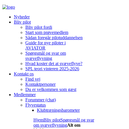
Nyheder
Bliv pilot
Bliv pilot fordi
Start som prøvemedlem
Sådan foregår pilotuddannelsen
Guide for nye piloter i
AVIATOR
Spørgsmål og svar om
svæveflyvning
Hvad koster det at svæveflyve?
SPL teori vinteren 2025-2026
Kontakt os
Find vej
Kontaktpersoner
Du er velkommen som gæst
Medlemmer
Forummer (chat)
Flyvestatus
Klubtræningsbarometer
Hjem
Bliv pilot
Spørgsmål og svar
om svæveflyvning
Alt om