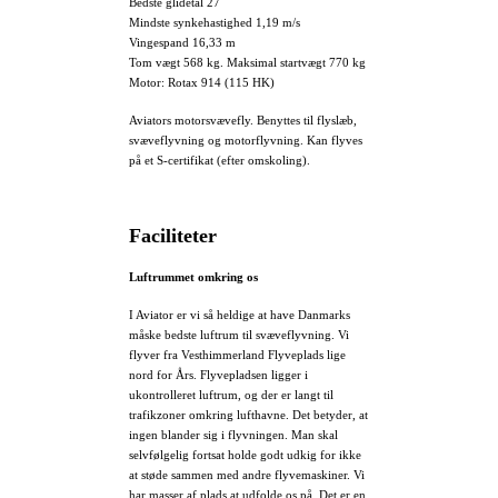
Bedste glidetal 27
Mindste synkehastighed 1,19 m/s
Vingespand 16,33 m
Tom vægt 568 kg. Maksimal startvægt 770 kg
Motor: Rotax 914 (115 HK)
Aviators motorsvævefly. Benyttes til flyslæb,
svæveflyvning og motorflyvning. Kan flyves
på et S-certifikat (efter omskoling).
Faciliteter
Luftrummet omkring os
I Aviator er vi så heldige at have Danmarks
måske bedste luftrum til svæveflyvning. Vi
flyver fra Vesthimmerland Flyveplads lige
nord for Års. Flyvepladsen ligger i
ukontrolleret luftrum, og der er langt til
trafikzoner omkring lufthavne. Det betyder, at
ingen blander sig i flyvningen. Man skal
selvfølgelig fortsat holde godt udkig for ikke
at støde sammen med andre flyvemaskiner. Vi
har masser af plads at udfolde os på. Det er en