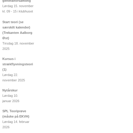
generalforsamling
Lørdag 15. november
kl. 09 - 15 i klubhuset
Start teori (se
særskilt kalender)
(Trekanten Aalborg
Øst)
Tirsdag 18. november
2025
Kursus i
strækflyvningsteori
(1)
Lørdag 22.
november 2025
Nytårskur
Lørdag 10.
januar 2026
SPL Teoriprøve
(måske på EKVH)
Lørdag 14. februar
2026