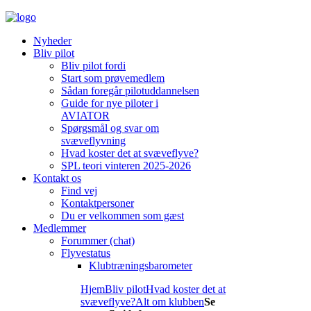
Nyheder
Bliv pilot
Bliv pilot fordi
Start som prøvemedlem
Sådan foregår pilotuddannelsen
Guide for nye piloter i
AVIATOR
Spørgsmål og svar om
svæveflyvning
Hvad koster det at svæveflyve?
SPL teori vinteren 2025-2026
Kontakt os
Find vej
Kontaktpersoner
Du er velkommen som gæst
Medlemmer
Forummer (chat)
Flyvestatus
Klubtræningsbarometer
Hjem
Bliv pilot
Hvad koster det at
svæveflyve?
Alt om klubben
Se