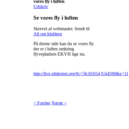
vores fly i luften
Udskriv
Se vores fly i luften
Skrevet af webmaster. Sendt til
Alt om klubben
På denne side kan du se vores fly
der er i luften omkring
flyvepladsen EKVH lige nu.
http://live.glidernet.org/#c=56.81654,9.64590&z=11
< Forrige
Næste >