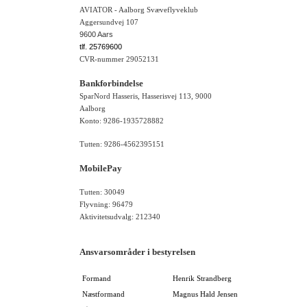
AVIATOR - Aalborg Svæveflyveklub
Aggersundvej 107
9600 Aars
tlf. 25769600
CVR-nummer 29052131
Bankforbindelse
SparNord Hasseris, Hasserisvej 113, 9000
Aalborg
Konto: 9286-1935728882
Tutten: 9286-4562395151
MobilePay
Tutten: 30049
Flyvning: 96479
Aktivitetsudvalg: 212340
Ansvarsområder i bestyrelsen
Formand
Henrik Strandberg
Næstformand
Magnus Hald Jensen