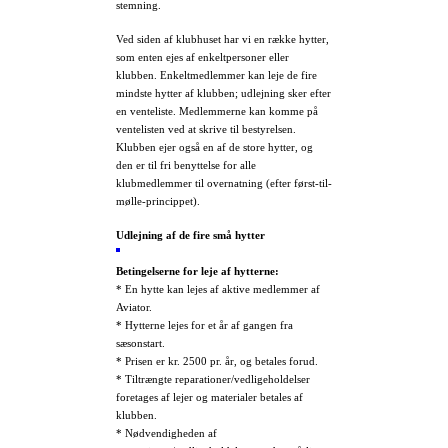
stemning.
Ved siden af klubhuset har vi en række hytter,
som enten ejes af enkeltpersoner eller
klubben. Enkeltmedlemmer kan leje de fire
mindste hytter af klubben; udlejning sker efter
en venteliste. Medlemmerne kan komme på
ventelisten ved at skrive til bestyrelsen.
Klubben ejer også en af de store hytter, og
den er til fri benyttelse for alle
klubmedlemmer til overnatning (efter først-til-
mølle-princippet).
Udlejning af de fire små hytter
Betingelserne for leje af hytterne:
* En hytte kan lejes af aktive medlemmer af
Aviator.
* Hytterne lejes for et år af gangen fra
sæsonstart.
* Prisen er kr. 2500 pr. år, og betales forud.
* Tiltrængte reparationer/vedligeholdelser
foretages af lejer og materialer betales af
klubben.
* Nødvendigheden af