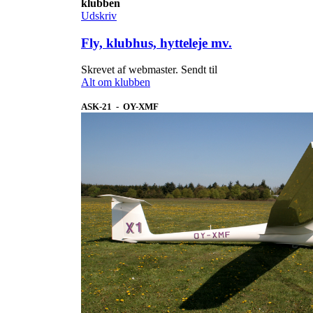
klubben
Udskriv
Fly, klubhus, hytteleje mv.
Skrevet af webmaster. Sendt til
Alt om klubben
ASK-21 - OY-XMF