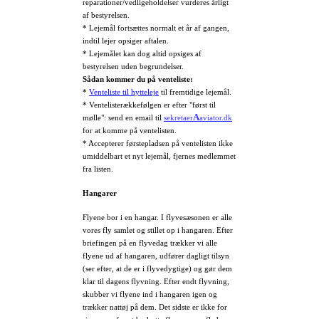
reparationer/vedligeholdelser vurderes årligt
af bestyrelsen.
* Lejemål fortsættes normalt et år af gangen,
indtil lejer opsiger aftalen.
* Lejemålet kan dog altid opsiges af
bestyrelsen uden begrundelser.
Sådan kommer du på venteliste:
*
Venteliste til hytteleje
til fremtidige lejemål.
* Ven
telisterækkefølgen er efter "først til
A
mølle": send en email til
sekretaer
aviator.dk
for at komme på ventelisten.
* Accepterer førstepladsen på ventelisten ikke
umiddelbart et nyt lejemål, fjernes medlemmet
fra listen.
Hangarer
Flyene bor i en hangar. I flyvesæsonen er alle
vores fly samlet og stillet op i hangaren. Efter
briefingen på en flyvedag trækker vi alle
flyene ud af hangaren, udfører dagligt tilsyn
(ser efter, at de er i flyvedygtige) og gør dem
klar til dagens flyvning. Efter endt flyvning,
skubber vi flyene ind i hangaren igen og
trækker nattøj på dem. Det sidste er ikke for