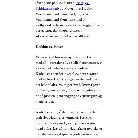
låner plads på flyvepladsen;
Nordjysk
Faldskærmsklub
og Motorflyverklubben
Vesthimmerland. Sammen hjælper vi
Vesthimmerland Kommune med at
vedligeholde de andre dele af anlægget. Fx er
det Aviator, der klipper græsset i
sikkerhedszonen rundt om asfaltbanen.
Klubhus og hytter
Vi har et klubhus med opholdsrum, kontor
med alle journaler o.l., en lille fjernsynsstue, et
køkken, et badeværelse og to toiletter.
Klubhuset er stedet, hvor flyvedagen starter
med en briefing. Briefingen er det sted, hvor
det hele aftales; hvem gør hvad, hvem flyver
hvilke flyvemaskiner, hvordan organiserer vi
os på pladsen, gennemgang af vejrudsigten og
meget andet.
Klubhuset er også der, hvor vi samles efter
endt flyvedag, fører journaler, fortæller
historier fra dagens flyvning, snakker om,
hvad vi har lært af nyt i dag, aftaler nye planer
og i det hele taget spreder gode historier og