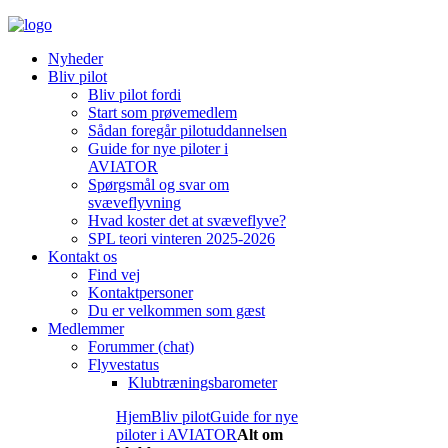
Nyheder
Bliv pilot
Bliv pilot fordi
Start som prøvemedlem
Sådan foregår pilotuddannelsen
Guide for nye piloter i
AVIATOR
Spørgsmål og svar om
svæveflyvning
Hvad koster det at svæveflyve?
SPL teori vinteren 2025-2026
Kontakt os
Find vej
Kontaktpersoner
Du er velkommen som gæst
Medlemmer
Forummer (chat)
Flyvestatus
Klubtræningsbarometer
Hjem
Bliv pilot
Guide for nye
piloter i AVIATOR
Alt om