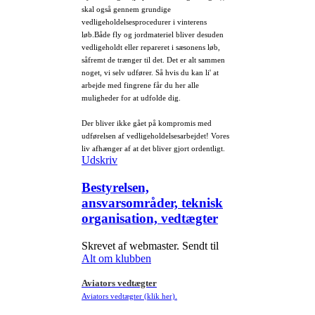
skal også gennem grundige
vedligeholdelsesprocedurer i vinterens
løb.Både fly og jordmateriel bliver desuden
vedligeholdt eller repareret i sæsonens løb,
såfremt de trænger til det. Det er alt sammen
noget, vi selv udfører. Så hvis du kan li' at
arbejde med fingrene får du her alle
muligheder for at udfolde dig.
Der bliver ikke gået på kompromis med
udførelsen af vedligeholdelsesarbejdet! Vores
liv afhænger af at det bliver gjort ordentligt.
Udskriv
Bestyrelsen,
ansvarsområder, teknisk
organisation, vedtægter
Skrevet af webmaster. Sendt til
Alt om klubben
Aviators vedtægter
Aviators vedtægter (klik her)
.