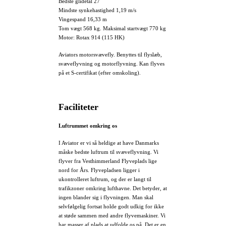
Bedste glidetal 27
Mindste synkehastighed 1,19 m/s
Vingespand 16,33 m
Tom vægt 568 kg. Maksimal startvægt 770 kg
Motor: Rotax 914 (115 HK)
Aviators motorsvævefly. Benyttes til flyslæb,
svæveflyvning og motorflyvning. Kan flyves
på et S-certifikat (efter omskoling).
Faciliteter
Luftrummet omkring os
I Aviator er vi så heldige at have Danmarks
måske bedste luftrum til svæveflyvning. Vi
flyver fra Vesthimmerland Flyveplads lige
nord for Års. Flyvepladsen ligger i
ukontrolleret luftrum, og der er langt til
trafikzoner omkring lufthavne. Det betyder, at
ingen blander sig i flyvningen. Man skal
selvfølgelig fortsat holde godt udkig for ikke
at støde sammen med andre flyvemaskiner. Vi
har masser af plads at udfolde os på. Det er en