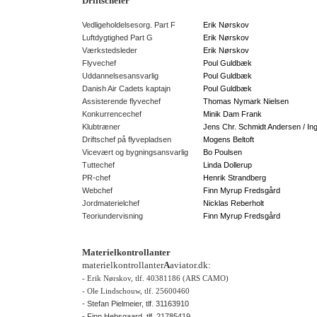
Driftschefer
Vedligeholdelsesorg. Part F
Erik Nørskov
Luftdygtighed Part G
Erik Nørskov
Værkstedsleder
Erik Nørskov
Flyvechef
Poul Guldbæk
Uddannelsesansvarlig
Poul Guldbæk
Danish Air Cadets kaptajn
Poul Guldbæk
Assisterende flyvechef
Thomas Nymark Nielsen
Konkurrencechef
Minik Dam Frank
Klubtræner
Jens Chr. Schmidt Andersen / I
Driftschef på flyvepladsen
Mogens Beltoft
Vicevært og bygningsansvarlig
Bo Poulsen
Tuttechef
Linda Dollerup
PR-chef
Henrik Strandberg
Webchef
Finn Myrup Fredsgård
Jordmaterielchef
Nicklas Reberholt
Teoriundervisning
Finn Myrup Fredsgård
Materielkontrollanter
materielkontrollanter
A
aviator.dk:
- Erik Nørskov, tlf. 40381186 (ARS CAMO)
- Ole Lindschouw, tlf. 25600460
- Stefan Pielmeier, tlf. 31163910
- Finn Hebsgaard, tlf. 21785419