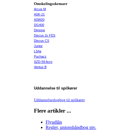
Omskolingsskemaer
Arcus M
ASK-21
ASW20
DG400
Dimona
Discus 2c FES
Discus CS
Junior
LS4a
Puchacz
SZD-59 Acro
Ventus B
Uddannelse til spilkører
Uddannelseslogbog til spilkører
Flere artikler ...
Flyudlån
Regler, unionshåndbog mv.