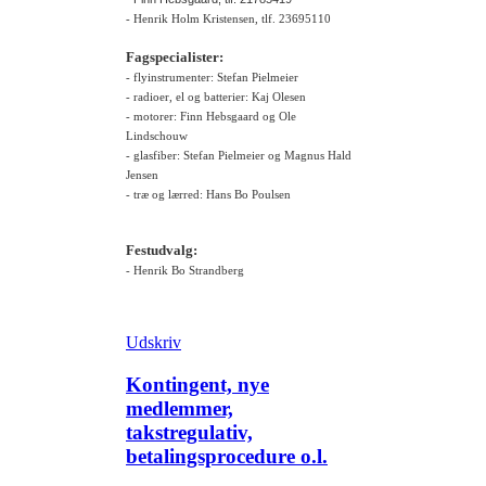
- Henrik Holm Kristensen, tlf. 23695110
Fagspecialister:
- flyinstrumenter: Stefan Pielmeier
- radioer, el og batterier: Kaj Olesen
- motorer: Finn Hebsgaard og Ole
Lindschouw
- glasfiber: Stefan Pielmeier og Magnus Hald
Jensen
- træ og lærred: Hans Bo Poulsen
Festudvalg:
- Henrik Bo Strandberg
Udskriv
Kontingent, nye
medlemmer,
takstregulativ,
betalingsprocedure o.l.