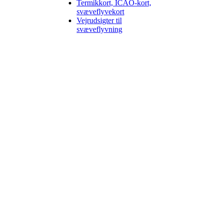
Termikkort, ICAO-kort,
svæveflyvekort
Vejrudsigter til
svæveflyvning