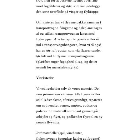
sjov, men for at beskytte flyenes overflade
mod fugleklatter og støv, som kan ødelægge
den sarte overflade på vinger og flykroppe.
Om vinteren har vi flyvene pakket sammen i
transportvogne. Vingerne og haleplanet tages
af og stilles i transportvognen langs med
flykroppen. Alle transportvognene stilles så
ind i transportvognhangaren, hvor vi så også
har en tør-luft-puster, som via flexrør sender
tør luft ind til flyene i transportvognene
(glasfiber suger fugtighed til sig, og det er
usundt for materialets styrke).
Værksteder
Vi vedligeholder selv alt vores materiel. Det
sker primært om vinteren. Alle flyene skilles
ad til sidste skrue, efterses grundigt, repareres
om nødvendigt, renses, smøres, pudses og
poleres. En materielkontrollant gennemgår
arbejdet og flyet, og godkender flyet til en ny
sæsons flyvning.
Jordmateriellet (spil, wirehenter,
flyhentevogne (populært kaldet golfvogne))