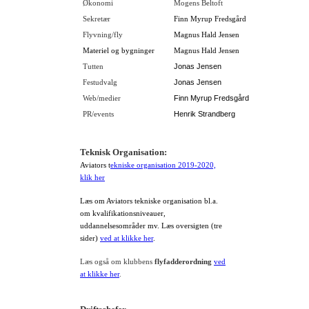
Økonomi
Mogens Beltoft
Sekretær
Finn Myrup Fredsgård
Flyvning/fly
Magnus Hald Jensen
Materiel og bygninger
Magnus Hald Jensen
Jonas Jensen
Tutten
Jonas Jensen
Festudvalg
Finn Myrup Fredsgård
Web/medier
Henrik Strandberg
PR/events
Teknisk Organisation:
Aviators t
ekniske organisation 2019-2020,
klik her
Læs om Aviators tekniske organisation bl.a.
om kvalifikationsniveauer,
uddannelsesområder mv. Læs oversigten (tre
sider)
ved at klikke her
.
Læs også om klubbens
flyfadderordning
ved
at klikke her
.