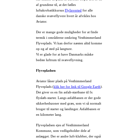
af grundene til, at det fælles
luftakrobatikkursus
FlyInverted
for alle
danske svæveflyvere hvert år afvikles hos
Aviator.
Der er mange gode muligheder for at finde
termik i områderne omkring Vesthimmerland
Flyveplads. Vi kan derfor næsten altid komme
op og af sted på langture.
Vi er glade for at have Danmarks måske
bedste luftrum til svæveflyvning.
Flyvepladsen
Aviator låner plads på Vesthimmerland
Flyveplads (
klik her for link til Google Earth
).
Det giver os en fin asfalt-startbane til fx
flyslæb-starter. Langs asfaltbanen er der gode
sikkerhedszoner med græs, som vi så normalt
bruger til starter og landinger. Asfaltbanen er
en kilometer lang.
Flyvepladsen ejes af Vesthimmerland
Kommune, som vedligeholder dele af
anlægget. Der er andre luft-klubber, der også