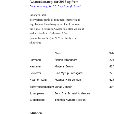
Aviators strategi for 2015 og frem
Aviators strategi fra 2015 og frem (klik her)
.
Bestyrelsen
Bestyrelsen består af fem medlemmer og to
suppleanter. Hele bestyrelsen kan kontaktes
via e-mail bestyrelse
A
aviator.dk eller via en af
nedenstående mailadresser. Efter
generalforsamlingen 2025 ser bestyrelsen
således ud:
Navn
Tel
Formand
Henrik Strandberg
22 
Kasserer
Mogens Beltoft
61 
Sekretær
Finn Myrup Fredsgård
27 
Næstformand
Magnus Hald Jensen
52 
Bestyrelsesmedlem
Jonas Jensen
30 
1. suppleant
Jens Chr. Schmidt Andersen
2. suppleant
Thomas Nymark Nielsen
Klubben