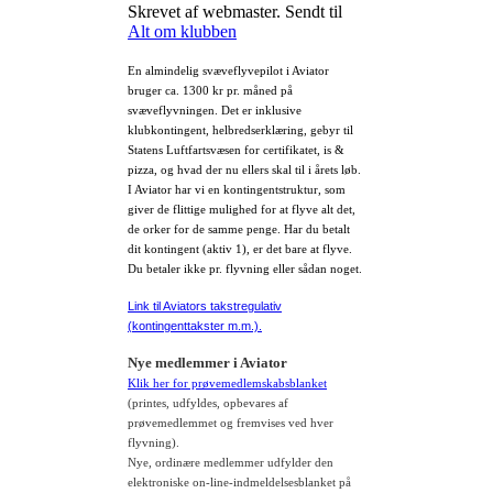
Skrevet af webmaster. Sendt til
Alt om klubben
En almindelig svæveflyvepilot i Aviator
bruger ca. 1300 kr pr. måned på
svæveflyvningen. Det er inklusive
klubkontingent, helbredserklæring, gebyr til
Statens Luftfartsvæsen for certifikatet, is &
pizza, og hvad der nu ellers skal til i årets løb.
I Aviator har vi en kontingentstruktur, som
giver de flittige mulighed for at flyve alt det,
de orker for de samme penge. Har du betalt
dit kontingent (aktiv 1), er det bare at flyve.
Du betaler ikke pr. flyvning eller sådan noget.
Link til Aviators takstregulativ
(kontingenttakster m.m.).
Nye medlemmer i Aviator
Klik her for prøvemedlemskabsblanket
(printes, udfyldes, opbevares af
prøvemedlemmet og fremvises ved hver
flyvning).
Nye, ordinære medlemmer udfylder den
elektroniske
on-line-indmeldelsesblanket på