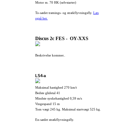
Motor m. 70 HK (selvstarter)
To-sædet trænings- og strækflyvningsfly.
Læs
også her.
Discus 2c FES - OY-XXS
Beskrivelse kommer..
LS4-a
Maksimal hastighed 270 km/t
Bedste glidetal 41
Mindste synkehastighed 0,59 m/s
Vingespand 15 m
Tom vægt 245 kg. Maksimal startvægt 525 kg.
En-sædet strækflyvningsfly.