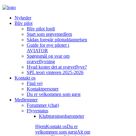
Nyheder
Bliv pilot
Bliv pilot fordi
Start som prøvemedlem
Sådan foregår pilotuddannelsen
Guide for nye piloter i
AVIATOR
Spørgsmål og svar om
svæveflyvning
Hvad koster det at svæveflyve?
SPL teori vinteren 2025-2026
Kontakt os
Find vej
Kontaktpersoner
Du er velkommen som gæst
Medlemmer
Forummer (chat)
Flyvestatus
Klubtræningsbarometer
Hjem
Kontakt os
Du er
velkommen som gæst
Alt om